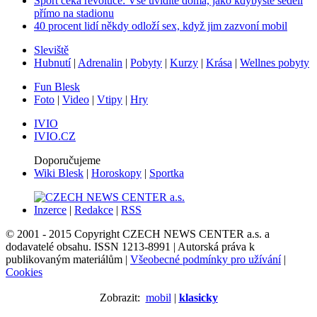
Sport čeká revoluce: Vše uvidíte doma, jako kdybyste seděli
přímo na stadionu
40 procent lidí někdy odloží sex, když jim zazvoní mobil
Sleviště
Hubnutí
|
Adrenalin
|
Pobyty
|
Kurzy
|
Krása
|
Wellnes pobyty
Fun Blesk
Foto
|
Video
|
Vtipy
|
Hry
IVIO
IVIO.CZ
Doporučujeme
Wiki Blesk
|
Horoskopy
|
Sportka
Inzerce
|
Redakce
|
RSS
© 2001 - 2015 Copyright CZECH NEWS CENTER a.s. a
dodavatelé obsahu. ISSN 1213-8991 |
Autorská práva k
publikovaným materiálům
|
Všeobecné podmínky pro užívání
|
Cookies
Zobrazit:
mobil
|
klasicky