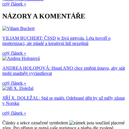
celý článek »
NÁZORY A KOMENTÁŘE
VILIAM BUCHERT: ČSSD je živá mrtvola. Léta hovoří o
modernizaci, ale mladé a kreativní lidí nezajímá
celý článek »
ANDREA HOLOPOVÁ: Hnutí ANO chce změnit ústavu, aby stát
mohl snadněji vyvlastňovat
celý článek »
JIŘÍ X. DOLEŽAL: Stal se malér. Odebrané děti by už měly zůstat
v Norsku
celý článek »
Články a sekce označené symbolem
jsou součástí placené
zóny. Pro přístup je nutná vaše registrace a platba dle zvolené