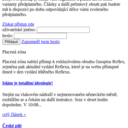
varianty předplatného. Články a další prémiový obsah pak budete
mít k dispozici po dobu odpovídající délce vámi zvoleného
předplatného.
Získat přístup zde
uživatelské jméno:
heslo:
Zapomněl jsem heslo
Placená zóna
Placená zóna nabízí přístup k exkluzívnímu obsahu časopisu Reflex,
zejména pak aktuální vydání Reflexu, které je na webu přístupné
ihned v den vydání tištěného Reflexu.
Islám je totalitní ideologie!
Stojím na vlakovém nádraží v nejmenovaném německém městě,
rozhlížím se a čekám na další instrukce. Sraz v deset hodin
dopoledne. V 10:08...
celý článek »
České pití