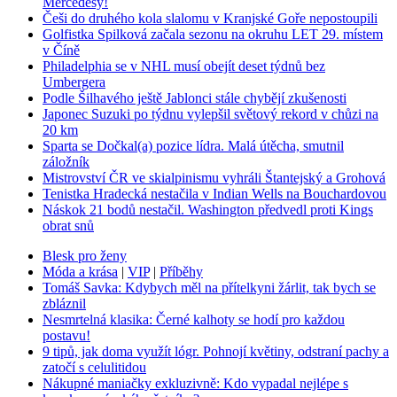
Mercedesy!
Češi do druhého kola slalomu v Kranjské Goře nepostoupili
Golfistka Spilková začala sezonu na okruhu LET 29. místem
v Číně
Philadelphia se v NHL musí obejít deset týdnů bez
Umbergera
Podle Šilhavého ještě Jablonci stále chybějí zkušenosti
Japonec Suzuki po týdnu vylepšil světový rekord v chůzi na
20 km
Sparta se Dočkal(a) pozice lídra. Malá útěcha, smutnil
záložník
Mistrovství ČR ve skialpinismu vyhráli Štantejský a Grohová
Tenistka Hradecká nestačila v Indian Wells na Bouchardovou
Náskok 21 bodů nestačil. Washington předvedl proti Kings
obrat snů
Blesk pro ženy
Móda a krása
|
VIP
|
Příběhy
Tomáš Savka: Kdybych měl na přítelkyni žárlit, tak bych se
zbláznil
Nesmrtelná klasika: Černé kalhoty se hodí pro každou
postavu!
9 tipů, jak doma využít lógr. Pohnojí květiny, odstraní pachy a
zatočí s celulitidou
Nákupné maniačky exkluzivně: Kdo vypadal nejlépe s