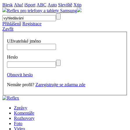
Blesk
Aha!
iSport
ABC
Auto
Sleviště
Xtip
Reflex pro telefony a tablety Samsung
Přihlášení
|
Registrace
Zavřít
Uživatelské jméno
Heslo
Obnovit heslo
Nemáte profil?
Zaregistrujte se zdarma zde
Zprávy
Komentáře
Rozhovory
Foto
Video