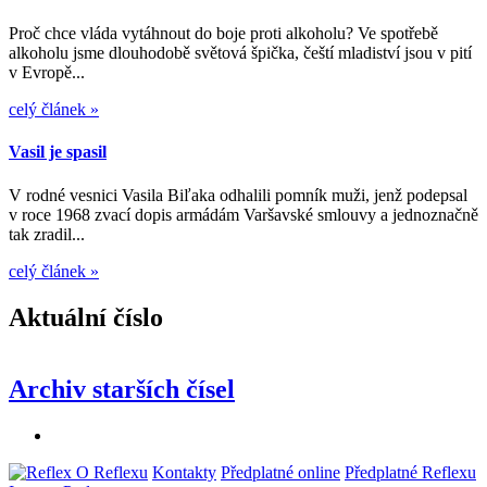
Proč chce vláda vytáhnout do boje proti alkoholu? Ve spotřebě
alkoholu jsme dlouhodobě světová špička, čeští mladiství jsou v pití
v Evropě...
celý článek »
Vasil je spasil
V rodné vesnici Vasila Biľaka odhalili pomník muži, jenž podepsal
v roce 1968 zvací dopis armádám Varšavské smlouvy a jednoznačně
tak zradil...
celý článek »
Aktuální číslo
Archiv starších čísel
O Reflexu
Kontakty
Předplatné online
Předplatné Reflexu