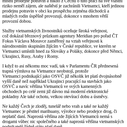
místní prodejně potravin a nikdo z Čechů o tuto práci na své vlastní
riziko neměl zájem, ale naštěstí je zachránili Vietnamci, kteří jedinou
prodejnu potravin v obci ku prospěchu zejména důchodců a
mladých rodin úspěšně provozují, dokonce s mnohem větší
provozní dobou.
Služby vietnamských živnostníků oceňuje široká veřejnost,
což dokázal březnový průzkum agentury Meridian pro pořad ČT
Fokus Václava Moravce zaměřený na vztah veřejnosti k
národnostním skupinám žijícím v České republice, ve kterém se
Vietnamci umístili hned za Slováky a Poláky, dokonce před Němci,
Ukrajinci, Rusy, Araby i Romy.
I když to asi někomu moc vadí, tak v Parlamentu ČR přednesená
trapná výmluva na Vietnamce neobstojí, protože
Vietnamci podnikající jako OSVČ již několik let platí dvojnásobně
vyšší daně než například Ukrajinci pracující na stavbách jako
OSVČ a navíc většina Vietnamců ve svých kamenných
obchodech po celé zemi již dávno má moderní elektronické
pokladny Ale také ochotu, velkou otevírací dobu a úsměvy.
Ne každý Čech je zloděj, tunelář nebo vrah a také ne každý
Vietnamec je pěstitel marihuany, výrobce nebo prodejce drog, či
neplatič daní. Naprostá většina zde žijících Vietnamců nemá s
drogami vůbec nic společného a také naprostá většina vietnamských
podnikatelů řádně státu platí daně.