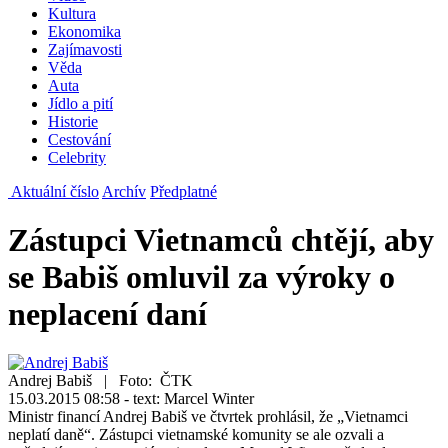
Kultura
Ekonomika
Zajímavosti
Věda
Auta
Jídlo a pití
Historie
Cestování
Celebrity
Aktuální číslo
Archív
Předplatné
Zástupci Vietnamců chtějí, aby
se Babiš omluvil za výroky o
neplacení daní
Andrej Babiš | Foto: ČTK
15.03.2015 08:58 - text: Marcel Winter
Ministr financí Andrej Babiš ve čtvrtek prohlásil, že „Vietnamci
neplatí daně“. Zástupci vietnamské komunity se ale ozvali a