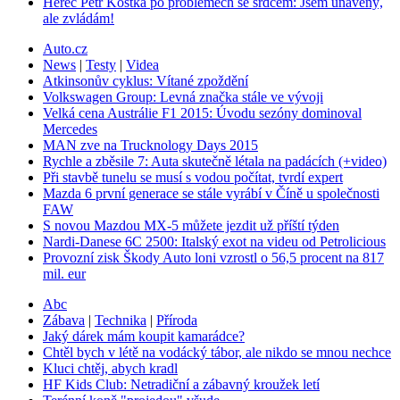
Herec Petr Kostka po problémech se srdcem: Jsem unavený,
ale zvládám!
Auto.cz
News
|
Testy
|
Videa
Atkinsonův cyklus: Vítané zpoždění
Volkswagen Group: Levná značka stále ve vývoji
Velká cena Austrálie F1 2015: Úvodu sezóny dominoval
Mercedes
MAN zve na Trucknology Days 2015
Rychle a zběsile 7: Auta skutečně létala na padácích (+video)
Při stavbě tunelu se musí s vodou počítat, tvrdí expert
Mazda 6 první generace se stále vyrábí v Číně u společnosti
FAW
S novou Mazdou MX-5 můžete jezdit už příští týden
Nardi-Danese 6C 2500: Italský exot na videu od Petrolicious
Provozní zisk Škody Auto loni vzrostl o 56,5 procent na 817
mil. eur
Abc
Zábava
|
Technika
|
Příroda
Jaký dárek mám koupit kamarádce?
Chtěl bych v létě na vodácký tábor, ale nikdo se mnou nechce
Kluci chtěj, abych kradl
HF Kids Club: Netradiční a zábavný kroužek letí