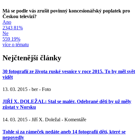
Má se podle vás zrušit povinný koncesionářský poplatek pro
Českou televizi?
Ano
2343
81%
Ne
559
19%
více o tématu
Nejčtenější články
30 fotografií ze života ruské vesnice v roce 2015. To by měl svět
vidět
13. 03. 2015 - ber - Foto
JIŘÍ X. DOLEŽAL: Stal se malér. Odebrané děti by už měly
zůstat v Norsku
14. 03. 2015 - Jiří X. Doležal - Komentáře
Tohle si za rámeček nedáte aneb 14 fotografií dětí, které se
nepovedly