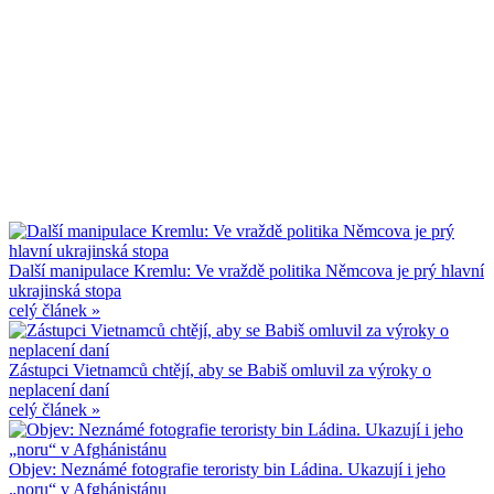
Další manipulace Kremlu: Ve vraždě politika Němcova je prý hlavní
ukrajinská stopa
celý článek »
Zástupci Vietnamců chtějí, aby se Babiš omluvil za výroky o
neplacení daní
celý článek »
Objev: Neznámé fotografie teroristy bin Ládina. Ukazují i jeho
„noru“ v Afghánistánu