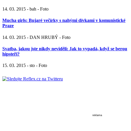
14. 03. 2015 - bah - Foto
Mucha girls: Bujaré večírky s nahými dívkami v komunistické
Praze
14. 03. 2015 - DAN HRUBÝ - Foto
Svatba, jakou jste nikdy neviděli: Jak to vypadá, když se berou
hipsteři?
15. 03. 2015 - sto - Foto
reklama