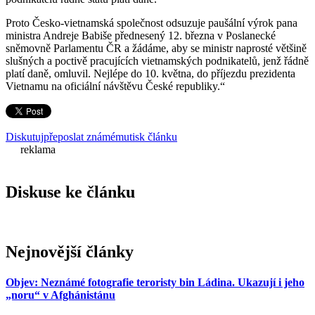
Proto Česko-vietnamská společnost odsuzuje paušální výrok pana
ministra Andreje Babiše přednesený 12. března v Poslanecké
sněmovně Parlamentu ČR a žádáme, aby se ministr naprosté většině
slušných a poctivě pracujících vietnamských podnikatelů, jenž řádně
platí daně, omluvil. Nejlépe do 10. května, do příjezdu prezidenta
Vietnamu na oficiální návštěvu České republiky.“
Diskutuj
přeposlat známému
tisk článku
reklama
Diskuse ke článku
Nejnovější články
Objev: Neznámé fotografie teroristy bin Ládina. Ukazují i jeho
„noru“ v Afghánistánu