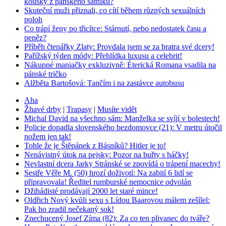
kousky z pánského šatníku?
Skuteční muži přiznali, co cítí během různých sexuálních
poloh
Co trápí ženy po třicítce: Stárnutí, nebo nedostatek času a
peněz?
Příběh čtenářky Zlaty: Provdala jsem se za bratra své dcery!
Pařížský týden módy: Přehlídka luxusu a celebrit!
Nákupné maniačky exkluzivně: Éterická Romana vsadila na
pánské tričko
Alžběta Bartošová: Tančím i na zastávce autobusu
Aha
Žhavé drby
|
Trapasy
|
Musíte vidět
Michal David na všechno sám: Manželka se svíjí v bolestech!
Policie dopadla slovenského bezdomovce (21): V metru útočil
nožem jen tak!
Tohle že je Štěpánek z Básníků? Hitler je to!
Nenávistný útok na pejsky: Pozor na buřty s háčky!
Nevlastní dcera Jarky Stránské se zpovídá o trápení macechy!
Sestře Věře M. (50) hrozí doživotí: Na zabití 6 lidí se
připravovala! Ředitel rumburské nemocnice odvolán
Džihádisté prodávají 2000 let staré mince!
Oldřich Nový kvůli sexu s Lídou Baarovou málem zešílel:
Pak ho zradil nečekaný sok!
Znechucený Josef Zíma (82): Za co ten plivanec do tváře?