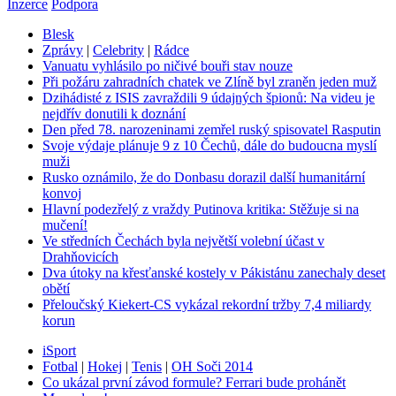
Inzerce
Podpora
Blesk
Zprávy
|
Celebrity
|
Rádce
Vanuatu vyhlásilo po ničivé bouři stav nouze
Při požáru zahradních chatek ve Zlíně byl zraněn jeden muž
Dzihádisté z ISIS zavraždili 9 údajných špionů: Na videu je
nejdřív donutili k doznání
Den před 78. narozeninami zemřel ruský spisovatel Rasputin
Svoje výdaje plánuje 9 z 10 Čechů, dále do budoucna myslí
muži
Rusko oznámilo, že do Donbasu dorazil další humanitární
konvoj
Hlavní podezřelý z vraždy Putinova kritika: Stěžuje si na
mučení!
Ve středních Čechách byla největší volební účast v
Drahňovicích
Dva útoky na křesťanské kostely v Pákistánu zanechaly deset
obětí
Přeloučský Kiekert-CS vykázal rekordní tržby 7,4 miliardy
korun
iSport
Fotbal
|
Hokej
|
Tenis
|
OH Soči 2014
Co ukázal první závod formule? Ferrari bude prohánět