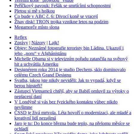
Terénní koně "projedou" všude
Peříčkový pavouk: Fešák se smrtícími schopnostmi
Pletou si mě s holkou
Co bude v ABC č. 6: Divocí koně se vracejí
Žhav disk! TRON trojka vznikne letos na podzim
Megamorče místo slona
Reflex
Zprávy
|
Názory
|
Lajk!
Objev: Neznámé fotografie teroristy bin Ládina. Ukazují i
jeho „noru“ v Afghánistánu
Michelle Obama si v televizním pořadu zatančila na světový
hit a uchvátila Ameriku
Designérem roku 2014 je studio Dechem, sklo dominovalo
celému Czech Grand Designu
Svatba, jakou jste nikdy neviděli: Jak to vypadá, když se
berou hipsteři?
Zástupci Vietnamců chtějí, aby se Babiš omluvil za výroky o
neplacení daní
V Londýně si vás bez fyzického kontaktu vůbec nikdo
nevšimne
ČSSD je živá mrtvola. Léta hovoří o modernizaci, ale mladé a
kreativní lidí nezajímá
Jaro je tu: Do konce března bude teplo, na přelomu měsíce se
ochladí