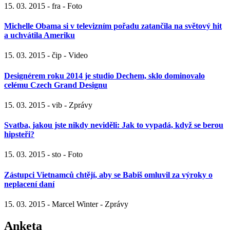
15. 03. 2015 - fra - Foto
Michelle Obama si v televizním pořadu zatančila na světový hit
a uchvátila Ameriku
15. 03. 2015 - čip - Video
Designérem roku 2014 je studio Dechem, sklo dominovalo
celému Czech Grand Designu
15. 03. 2015 - vib - Zprávy
Svatba, jakou jste nikdy neviděli: Jak to vypadá, když se berou
hipsteři?
15. 03. 2015 - sto - Foto
Zástupci Vietnamců chtějí, aby se Babiš omluvil za výroky o
neplacení daní
15. 03. 2015 - Marcel Winter - Zprávy
Anketa