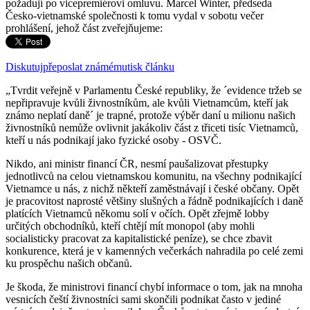
požadují po vicepremiérovi omluvu. Marcel Winter, předseda
Česko-vietnamské společnosti k tomu vydal v sobotu večer
prohlášení, jehož část zveřejňujeme:
Diskutuj
přeposlat známému
tisk článku
„Tvrdit veřejně v Parlamentu České republiky, že ´evidence tržeb se
nepřipravuje kvůli živnostníkům, ale kvůli Vietnamcům, kteří jak
známo neplatí daně´ je trapné, protože výběr daní u milionu našich
živnostníků nemůže ovlivnit jakákoliv část z třiceti tisíc Vietnamců,
kteří u nás podnikají jako fyzické osoby - OSVČ.
Nikdo, ani ministr financí ČR, nesmí paušalizovat přestupky
jednotlivců na celou vietnamskou komunitu, na všechny podnikající
Vietnamce u nás, z nichž někteří zaměstnávají i české občany. Opět
je pracovitost naprosté většiny slušných a řádně podnikajících i daně
platících Vietnamců někomu solí v očích. Opět zřejmě lobby
určitých obchodníků, kteří chtějí mít monopol (aby mohli
socialisticky pracovat za kapitalistické peníze), se chce zbavit
konkurence, která je v kamenných večerkách nahradila po celé zemi
ku prospěchu našich občanů.
Je škoda, že ministrovi financí chybí informace o tom, jak na mnoha
vesnicích čeští živnostníci sami skončili podnikat často v jediné